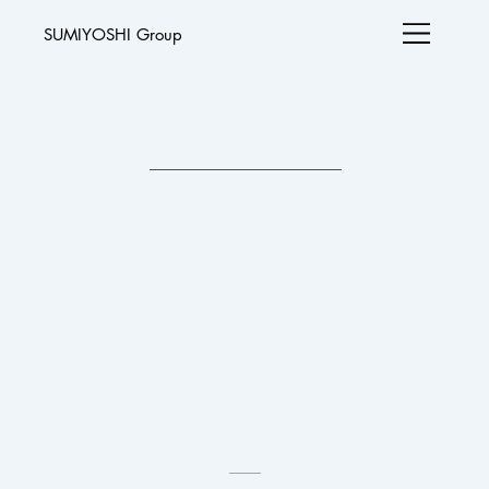
SUMIYOSHI Group
住吉グループ行動憲章
制定趣旨