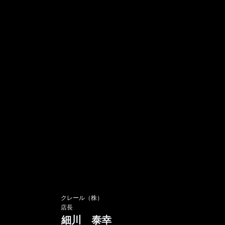
​クレール（株）
店長
細川 泰幸