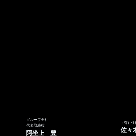
グループ全社
​（有）
代表取締役
佐々
阿坐上 豊