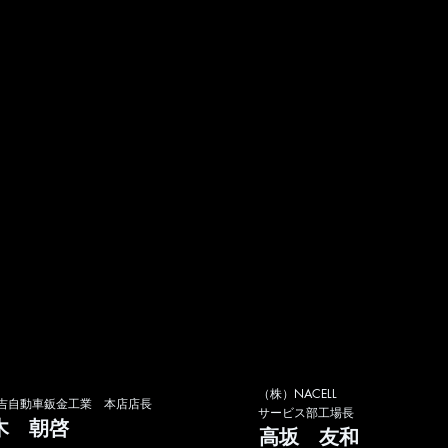
​（株）NACELL
住吉自動車鈑金工業 本店店長
サービス部工場長
木 朝啓
高坂 友和